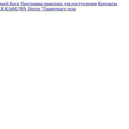
бщей йоги
Программа практики для поступления
Контакты
Я КАФЕДРА
Центр "Грамотного тела